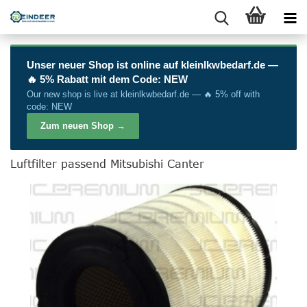
Unser neuer Shop ist online auf
kleinlkwbedarf.de
—
🔥 5% Rabatt mit dem Code: NEW
Our new shop is live at
kleinlkwbedarf.de
— 🔥 5% off with
code: NEW
Zum neuen Shop →
Luftfilter passend Mitsubishi Canter