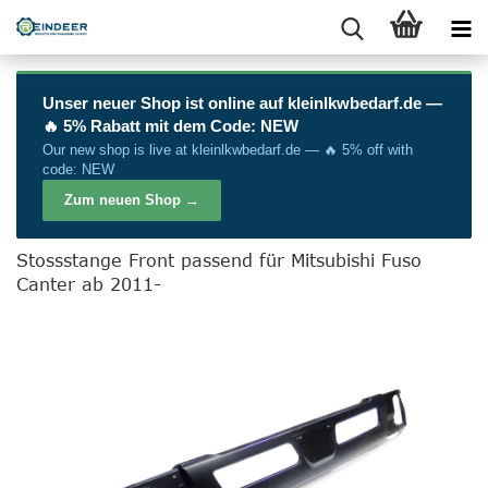
Unser neuer Shop ist online auf
kleinlkwbedarf.de
—
🔥 5% Rabatt mit dem Code: NEW
Our new shop is live at
kleinlkwbedarf.de
— 🔥 5% off with
code: NEW
Zum neuen Shop →
Stossstange Front passend für Mitsubishi Fuso
Canter ab 2011-