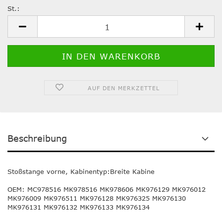
St.:
St.
AUF DEN MERKZETTEL
Beschreibung
Stoßstange vorne,
Kabinentyp:Breite Kabine
OEM: MC978516 MK978516 MK978606 MK976129 MK976012
MK976009 MK976511 MK976128 MK976325 MK976130
MK976131 MK976132 MK976133 MK976134